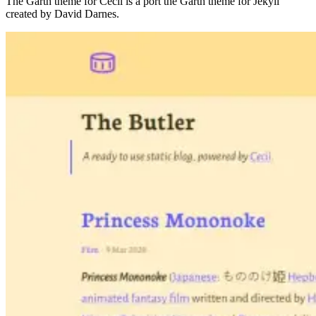
The Garth theme for Cecil is a port the Garth theme for Jekyll
created by David Darnes.