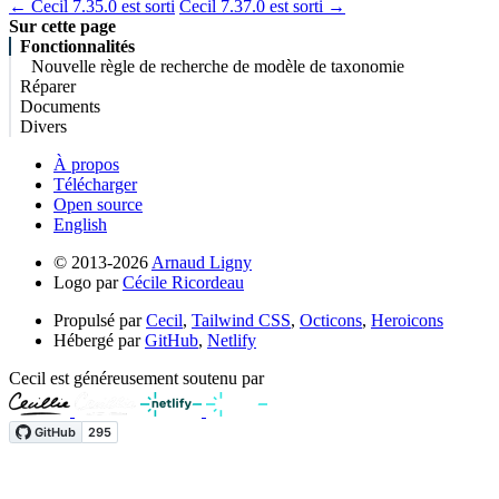
← Cecil 7.35.0 est sorti
Cecil 7.37.0 est sorti →
Sur cette page
Fonctionnalités
Nouvelle règle de recherche de modèle de taxonomie
Réparer
Documents
Divers
À propos
Télécharger
Open source
English
© 2013-2026
Arnaud Ligny
Logo par
Cécile Ricordeau
Propulsé par
Cecil
,
Tailwind CSS
,
Octicons
,
Heroicons
Hébergé par
GitHub
,
Netlify
Cecil est généreusement soutenu par