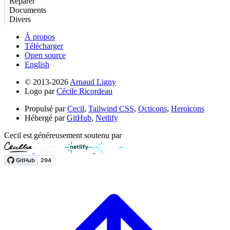
Réparer
Documents
Divers
À propos
Télécharger
Open source
English
© 2013-2026
Arnaud Ligny
Logo par
Cécile Ricordeau
Propulsé par
Cecil
,
Tailwind CSS
,
Octicons
,
Heroicons
Hébergé par
GitHub
,
Netlify
Cecil est généreusement soutenu par