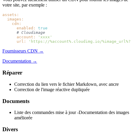
votre site, par exemple :
assets:
images:
cdn:
enabled:
true
# Cloudimage
account:
'xxxx'
url:
'https://%account%.cloudimg.io/%image_url%?w
Fournisseurs CDN →
Documentation →
Réparer
Correction du lien vers le fichier Markdown, avec ancre
Correction de l'image réactive dupliquée
Documents
Liste des commandes mise à jour -Documentation des images
améliorée
Divers