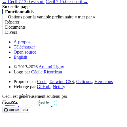
← Cecil 7.13.0 est sorti
Cecil 7.15.0 est sorti →
Sur cette page
Fonctionnalités
Options pour la variable préliminaire « trier par »
Réparer
Documents
Divers
À propos
Télécharger
Open source
English
© 2013-2026
Arnaud Ligny
Logo par
Cécile Ricordeau
Propulsé par
Cecil
,
Tailwind CSS
,
Octicons
,
Heroicons
Hébergé par
GitHub
,
Netlify
Cecil est généreusement soutenu par